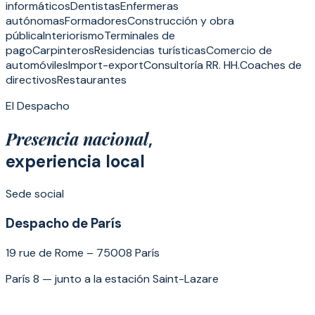
informáticos
Dentistas
Enfermeras
autónomas
Formadores
Construcción y obra
pública
Interiorismo
Terminales de
pago
Carpinteros
Residencias turísticas
Comercio de
automóviles
Import-export
Consultoría RR. HH.
Coaches de
directivos
Restaurantes
El Despacho
Presencia nacional
,
experiencia local
Sede social
Despacho de París
19 rue de Rome – 75008 París
París 8 — junto a la estación Saint-Lazare