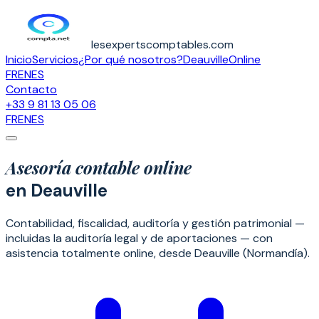
lesexpertscomptables.com
Inicio
Servicios
¿Por qué nosotros?
Deauville
Online
FR
EN
ES
Contacto
+33 9 81 13 05 06
FR
EN
ES
Asesoría contable online
en Deauville
Contabilidad, fiscalidad, auditoría y gestión patrimonial —
incluidas la auditoría legal y de aportaciones — con
asistencia totalmente online, desde Deauville (Normandía).