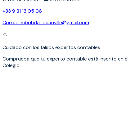
+33 9 81 13 05 06
Correo:
mbohda+deauville@gmail.com
⚠️
Cuidado con los falsos expertos contables
Comprueba que tu experto contable está inscrito en el
Colegio.
Nombre
*
Correo electrónico
*
Teléfono móvil
Asunto
Mensaje
*